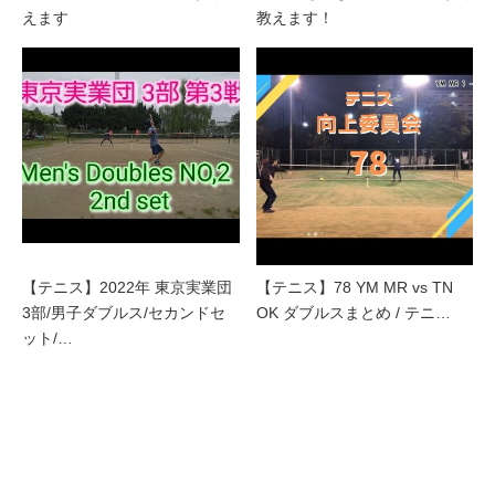
えます
教えます！
【テニス】2022年 東京実業団
【テニス】78 YM MR vs TN
3部/男子ダブルス/セカンドセ
OK ダブルスまとめ / テニ…
ット/…