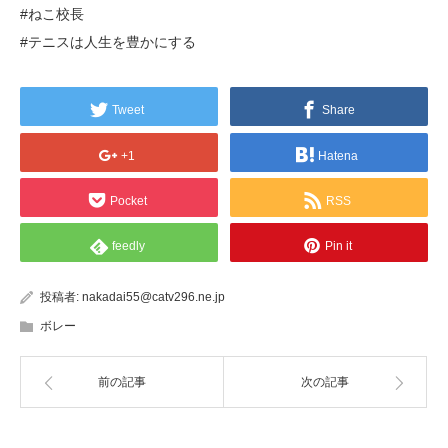
#ねこ校長
#テニスは人生を豊かにする
Tweet
Share
+1
Hatena
Pocket
RSS
feedly
Pin it
投稿者:
nakadai55@catv296.ne.jp
ボレー
前の記事
次の記事