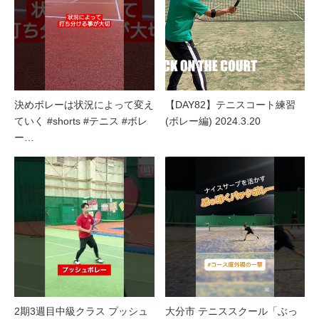
決めボレーは状況によって変え
【DAY82】テニスコート練習
ていく #shorts #テニス #ボレ
(ボレー編) 2024.3.20
ー…
2期3週目中級クラス プッシュ
大分市 テニススクール「ぶっ