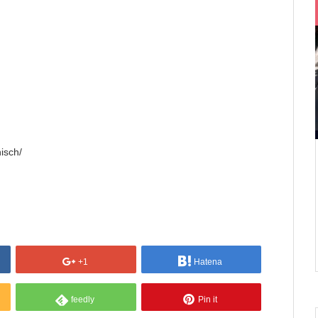
isch/
+1
Hatena
feedly
Pin it