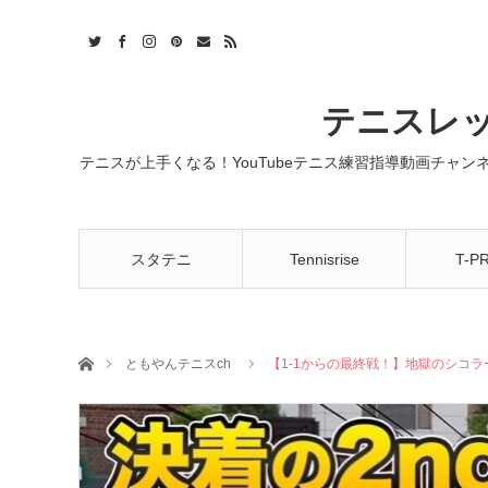
t
act
RSS
テニスレッ
テニスが上手くなる！YouTubeテニス練習指導動画チャ
スタテニ
Tennisrise
T-P
ホーム
ともやんテニスch
【1-1からの最終戦！】地獄のシコ