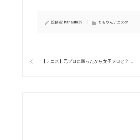
投稿者:
hanauta39
ともやんテニスch
【テニス】元プロに勝ったから女子プロと全…