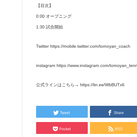
【目次】
0:00 オープニング
1:30 試合開始
Twitter https://mobile.twitter.com/tomoyan_coach
instagram https://www.instagram.com/tomoyan_tenn
公式ラインはこちら→ https://lin.ee/WbBUTx6
Tweet
Share
Pocket
RSS