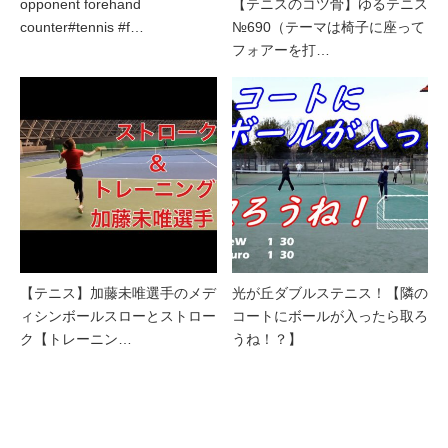
opponent forehand
【テニスのコツ骨】ゆるテニス
counter#tennis #f…
№690（テーマは椅子に座って
フォアーを打…
【テニス】加藤未唯選手のメデ
光が丘ダブルステニス！【隣の
ィシンボールスローとストロー
コートにボールが入ったら取ろ
ク【トレーニン…
うね！？】