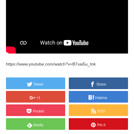
https://www.youtube.com/watch?v=B7xai5u_tnk
Tweet
Share
+1
Hatena
Pocket
RSS
feedly
Pin it