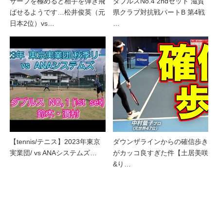
サーブを極めると相手を弾き飛
ダブルスNo.4 2ndセット 滋賀
ばせるようです…松井俊英（元
県クラブ対抗戦パートB 第4戦
日本2位）vs…
…
【tennis/テニス】2023年東京
ダウンザラインからの確信歩き
実業団/ vs ANAシステムズ…
がカッコ良すぎた件【土居美咲
&り…