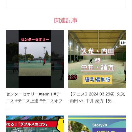
関連記事
センターセオリー#tennis #テ
【テニス】2024.03.29④ 久光
ニス #テニス上達 #テニスオフ
·内田 vs 中井·緒方【男…
…