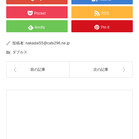
Pocket
RSS
feedly
Pin it
投稿者:
nakadai55@catv296.ne.jp
ダブルス
前の記事
次の記事