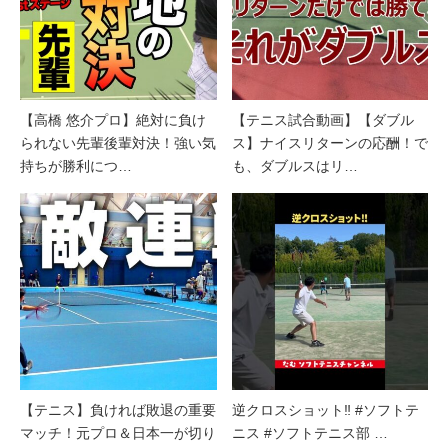
【高橋 悠介プロ】絶対に負け
【テニス試合動画】【ダブル
られない先輩後輩対決！強い気
ス】ナイスリターンの応酬！で
持ちが勝利につ…
も、ダブルスはリ…
【テニス】負ければ敗退の重要
逆クロスショット‼︎ #ソフトテ
マッチ！元プロ＆日本一が切り
ニス #ソフトテニス部 …