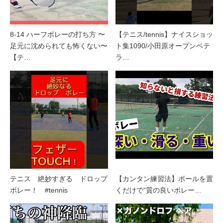
8-14 ハーフボレーの打ち方 〜
【テニス/tennis】ナイスショッ
足元に沈められても怖くない〜
ト集1090/小田原オープンベテ
【テ…
ラ…
テニス 絶妙すぎる ドロップ
【カンタン練習法】ボールを置
ボレー！ #tennis
くだけで”質の良いボレー…