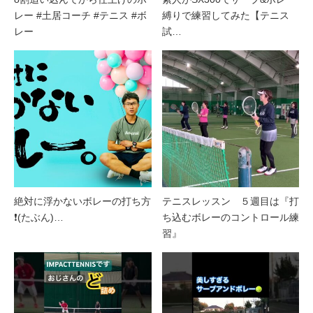
レー #土居コーチ #テニス #ボ
縛りで練習してみた【テニス
レー
試…
絶対に浮かないボレーの打ち方
テニスレッスン ５週目は『打
❗️(たぶん)…
ち込むボレーのコントロール練
習』