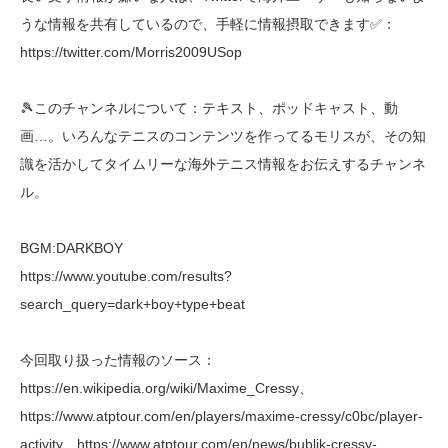
うな情報を共有しているので、手軽に情報摂取できます✅：
https://twitter.com/Morris2009USop
🎾このチャンネルについて：テキスト、ポッドキャスト、動
画…。いろんなテニスのコンテンツを作ってるモリスが、その知
識を活かしてタイムリーな海外テニス情報をお伝えするチャンネ
ル。
BGM:DARKBOY
https://www.youtube.com/results?
search_query=dark+boy+type+beat
今回取り扱った情報のソース：
https://en.wikipedia.org/wiki/Maxime_Cressy、
https://www.atptour.com/en/players/maxime-cressy/c0bc/player-
activity、https://www.atptour.com/en/news/bublik-cressy-