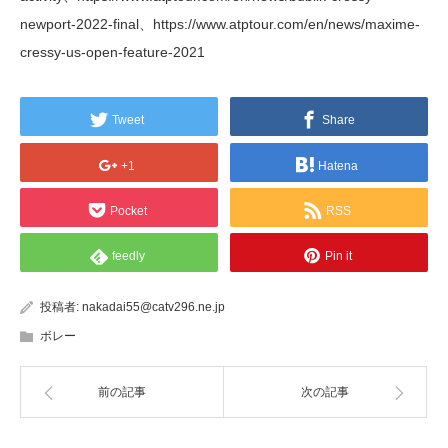
newport-2022-final、https://www.atptour.com/en/news/maxime-
cressy-us-open-feature-2021
Tweet
Share
+1
Hatena
Pocket
RSS
feedly
Pin it
投稿者:
nakadai55@catv296.ne.jp
ボレー
前の記事
次の記事