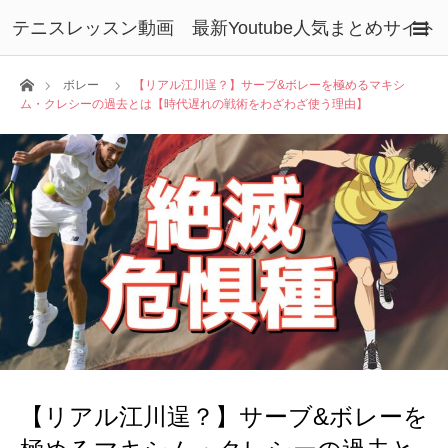
テニスレッスン動画 最新Youtube人気まとめサイト
ホーム
ボレー
【リアル江川逞？】サーブ&ボレーを極めるマキシ
ム・クレシーの過去とは【時代遅れの戦術をわざわざ使う理由】
【リアル江川逞？】サーブ&ボレーを