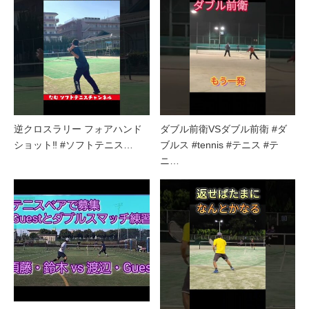
逆クロスラリー フォアハンド
ダブル前衛VSダブル前衛 #ダ
ショット‼︎ #ソフトテニス…
ブルス #tennis #テニス #テ
ニ…