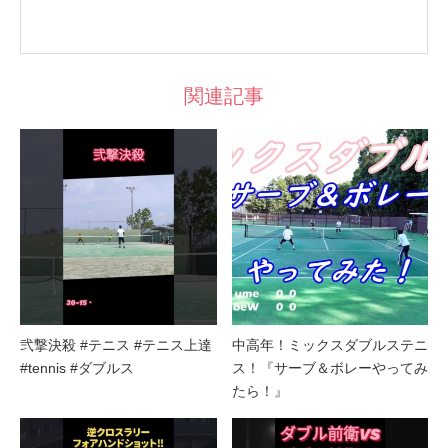
関連記事
弐撃決殺 #テニス #テニス上達
中高年！ミックスダブルステニ
#tennis #ダブルス
ス！『サーブ＆ボレーやってみ
たら！』