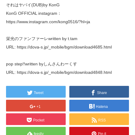
それはヤバイ(DUB)by KonG
KonG OFFICIAL instagram：
https://www.instagram.com/kong0516/?hl=ja
栄光のファンファーレwritten by t.tam
URL: https://dova-s.jp/_mobile/bgm/download4685.html
pop step!!written byしんさんわーくす
URL: https://dova-s.jp/_mobile/bgm/download4848.html
Tweet
Share
+1
Hatena
Pocket
RSS
feedly
Pin it