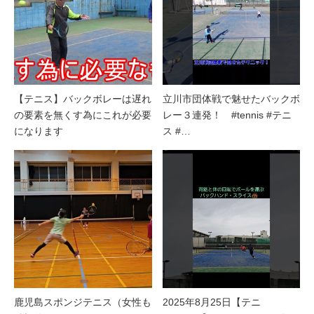
【テニス】バックボレーは遅れ
立川市団体戦で魅せたバックボ
の要素を無くす為にこれが必要
レー３連発！ #tennis #テニ
になります
ス #…
鹿児島スポンジテニス（女性も
2025年8月25日【テニ