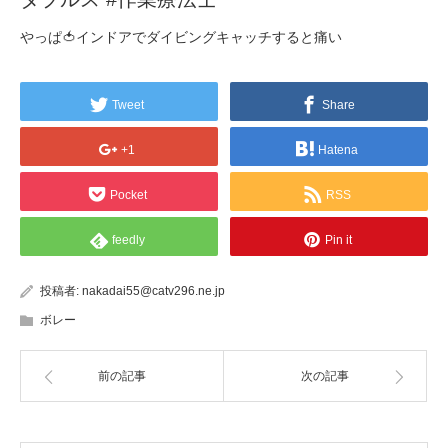
やっぱ🍅インドアでダイビングキャッチすると痛い
Tweet
Share
+1
Hatena
Pocket
RSS
feedly
Pin it
投稿者:
nakadai55@catv296.ne.jp
ボレー
前の記事
次の記事