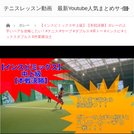
テニスレッスン動画 最新Youtube人気まとめサイト
ホーム
ボレー
【インスピミックス中上級】【本戦決勝】ボレーの上
手いペアを攻略したい！#テニス #サーブ #ダブルス #草トー #インスピ #ミ
ックスダブルス #作業療法士