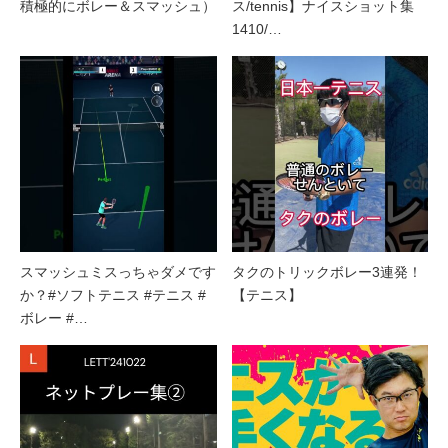
積極的にボレー＆スマッシュ）
ス/tennis】ナイスショット集
1410/…
スマッシュミスっちゃダメです
タクのトリックボレー3連発！
か？#ソフトテニス #テニス #
【テニス】
ボレー #…