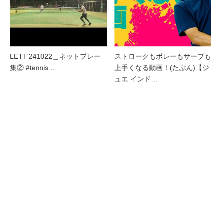
LETT’241022＿ネットプレー
ストロークもボレーもサーブも
集② #tennis …
上手くなる動画！(たぶん)【ジ
ュエ インド…