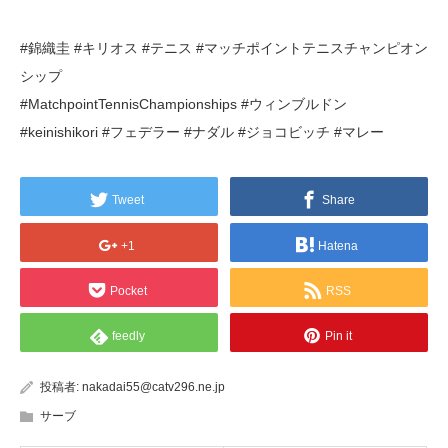
#錦織圭 #キリオス #テニス #マッチポイントテニスチャンピオン
シップ
#MatchpointTennisChampionships #ウィンブルドン
#keinishikori #フェデラー #ナダル #ジョコビッチ #マレー
Tweet
Share
+1
Hatena
Pocket
RSS
feedly
Pin it
投稿者:
nakadai55@catv296.ne.jp
サーブ