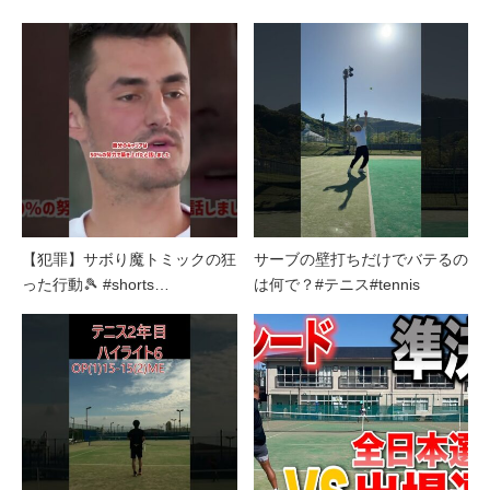
【犯罪】サボり魔トミックの狂
サーブの壁打ちだけでバテるの
った行動🎾 #shorts…
は何で？#テニス#tennis