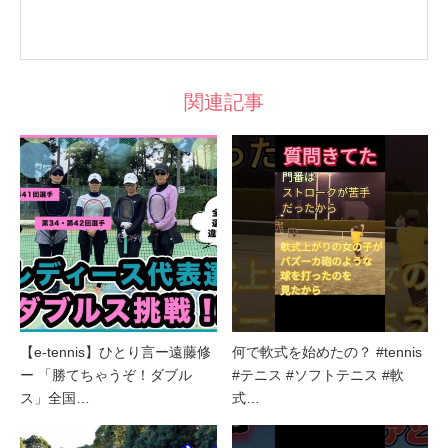
関連記事
【e-tennis】ひとり言ー遠藤修
何で軟式を始めたの？ #tennis
ー 「勝てちゃうぞ！ダブル
#テニス #ソフトテニス #軟
ス」全国…
式…