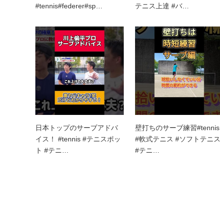
#tennis#federer#sp…
テニス上達 #バ…
日本トップのサーブアドバ
壁打ちのサーブ練習#tennis
イス！ #tennis #テニスポッ
#軟式テニス #ソフトテニ
ト #テニ…
#テニ…