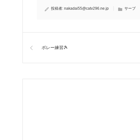
投稿者:
nakadai55@catv296.ne.jp
サーブ
ボレー練習🎾