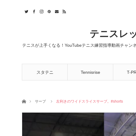
t
act
RSS
テニスレッ
テニスが上手くなる！YouTubeテニス練習指導動画チャ
スタテニ
Tennisrise
T-P
ホーム
サーブ
左利きのワイドスライスサーブ。#shorts