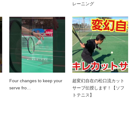
レーニング
Four changes to keep your
超変幻自在の松口流カット
ス
serve fro…
サーブ伝授します！【ソフ
トテニス】