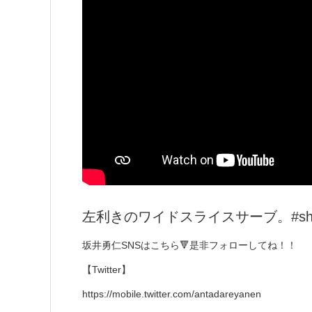
左利きのワイドスライスサーブ。#sho
坂井勇仁SNSはこちら🔻是非フォローしてね！！
【Twitter】
https://mobile.twitter.com/antadareyanen