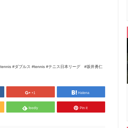
ennis #ダブルス #tennis #テニス日本リーグ #坂井勇仁
+1
Hatena
feedly
Pin it