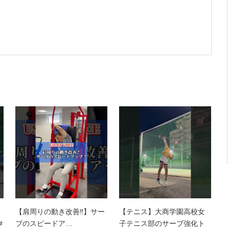
【肩周りの動き改善‼️】サー
【テニス】大商学園高校女
#
ブのスピードア…
子テニス部のサーブ強化ト