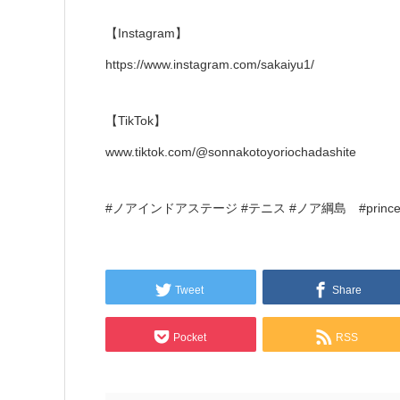
【Instagram】
https://www.instagram.com/sakaiyu1/
【TikTok】
www.tiktok.com/@sonnakotoyoriochadashite
#ノアインドアステージ #テニス #ノア綱島 #princet
Tweet
Share
Pocket
RSS