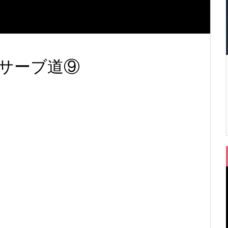
ス】サーブ道⑨