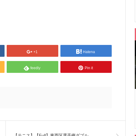
+1
Hatena
feedly
Pin it
【テニス】【Full】東西区選手権ダブル…