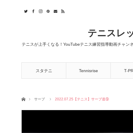
t
act
RSS
テニスレッ
テニスが上手くなる！YouTubeテニス練習指導動画チャ
スタテニ
Tennisrise
T-P
ホーム
サーブ
2022.07.25【テニス】サーブ道⑨