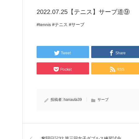
2022.07.25【テニス】サーブ道⑨
#tennis #テニス #サーブ
Tweet
Share
Pocket
RSS
投稿者:
hanauta39
サーブ
奮闘日記32 第三回女子ダブルス練習試合…