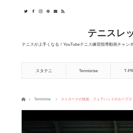
t
act
RSS
テニスレッ
テニスが上手くなる！YouTubeテニス練習指導動画チャ
スタテニ
Tennisrise
T-P
ホーム
Tennisrise
ストロークの技術 フォアハンドのループスイング