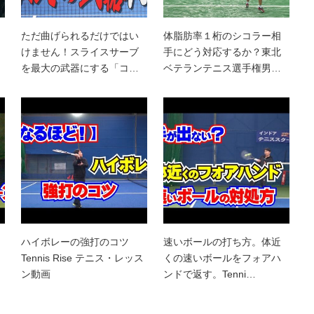
ただ曲げられるだけではい
体脂肪率１桁のシコラー相
けません！スライスサーブ
手にどう対応するか？東北
を最大の武器にする「コ…
ベテランテニス選手権男…
ハイボレーの強打のコツ
速いボールの打ち方。体近
Tennis Rise テニス・レッス
くの速いボールをフォアハ
ン動画
ンドで返す。Tenni…