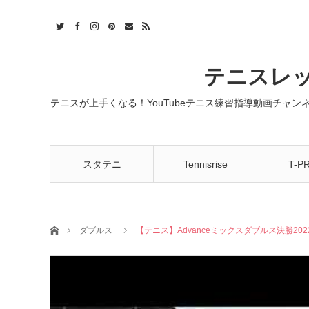
t
act
RSS
テニスレッ
テニスが上手くなる！YouTubeテニス練習指導動画チャ
スタテニ
Tennisrise
T-P
ホーム
ダブルス
【テニス】Advanceミックスダブルス決勝202