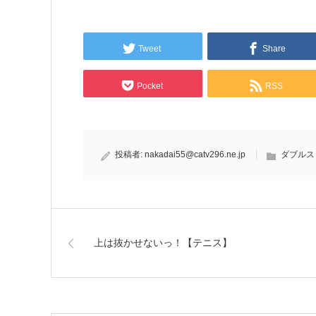
Tweet
Share
Pocket
RSS
投稿者:
nakadai55@catv296.ne.jp
ダブルス
上は抜かせないっ！【テニス】