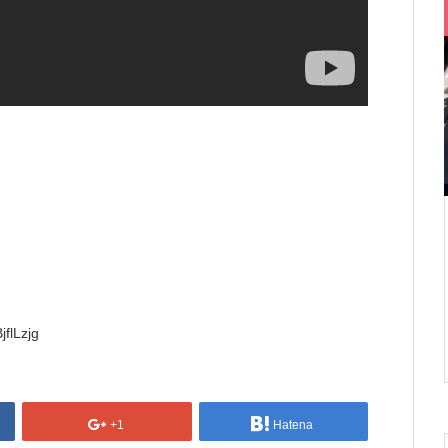
flLzjg
+1
Hatena