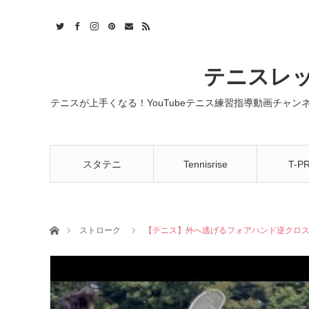
t
act
RSS
テニスレッ
テニスが上手くなる！YouTubeテニス練習指導動画チャ
スタテニ
Tennisrise
T-P
ホーム
ストローク
【テニス】外へ逃げるフォアハンド逆クロ