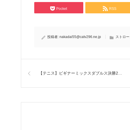
Pocket
RSS
投稿者:
nakadai55@catv296.ne.jp
ストロー
【テニス】ビギナーミックスダブルス決勝2…