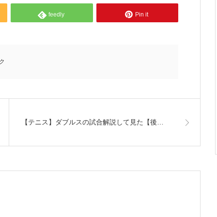
feedly
Pin it
ク
【テニス】ダブルスの試合解説して見た【後…