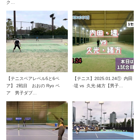
ク…
【テニスベアレベル5と6ペ
【テニス】2025.01.24① 内田
ア】 2戦目 おおの Ryo ペ
·堤 vs 久光·緒方【男子…
ア 男子ダブ…