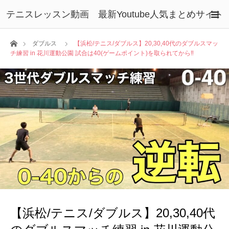
テニスレッスン動画 最新Youtube人気まとめサイト
ホーム
ダブルス
【浜松/テニス/ダブルス】20,30,40代のダブルスマッ
チ練習 in 花川運動公園 試合は40(ゲームポイント)を取られてから‼️
【浜松/テニス/ダブルス】20,30,40代