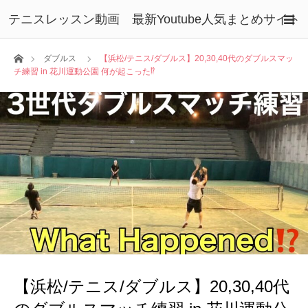
テニスレッスン動画 最新Youtube人気まとめサイト
ホーム
ダブルス
【浜松/テニス/ダブルス】20,30,40代のダブルスマッ
チ練習 in 花川運動公園 何が起こった⁉️
【浜松/テニス/ダブルス】20,30,40代