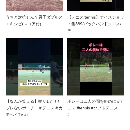
うちと対抗せん？男子ダブルス
【テニス/tennis】ナイスショッ
エキシビ(スコア付)
ト集389/バックハンドクロス/
テ…
【なんか笑える】軸が1ミリも
ボレーは二人の間を斜めに #テ
ブレないポーチ ＃テニス＃カ
ニス #tennis #ソフトテニス
モへイTV＃t…
#…