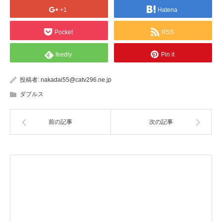
+1
Hatena
Pocket
RSS
feedly
Pin it
投稿者:
nakadai55@catv296.ne.jp
ダブルス
前の記事
次の記事