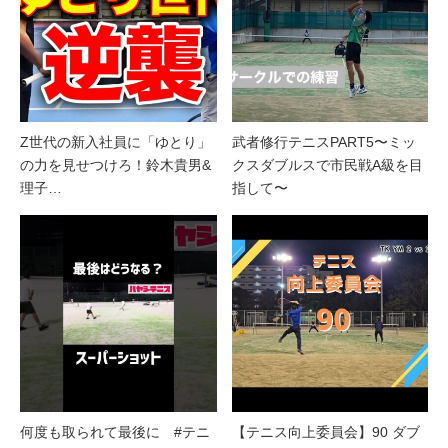
Z世代の新入社員に「ゆとり」
武者修行テニスPART5〜ミッ
の力を見せつけろ！鈴木貴男&
クスダブルスで市民戦A級を目
理子…
指して〜
何度も取られて最後に #テニ
【テニス向上委員会】90 ダブ