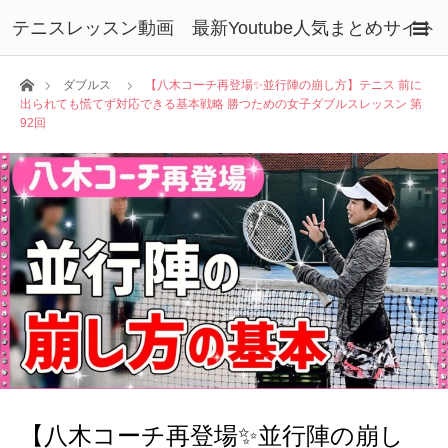
テニスレッスン動画 最新Youtube人気まとめサイト
ホーム
ダブルス
【八木コーチ再登場✨並行陣の崩し方】テニス 前に
出られても慌てず対応できる基本戦略 勝つための女子ダブルスレッスン 第
92回
【八木コーチ再登場✨並行陣の崩し