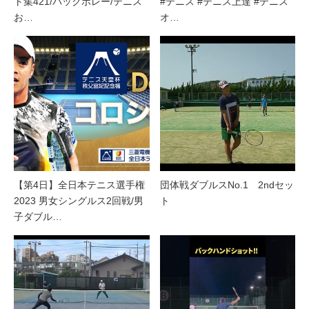
ト集421/バックボレー/テニス
#テニス #テニス上達 #テニス
お…
オ…
【第4日】全日本テニス選手権
団体戦ダブルスNo.1 2ndセッ
2023 男女シングルス2回戦/男
ト
子ダブル…