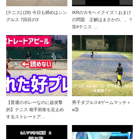
[テニス] (28) 今日も締めはシン
IKRのカモヘイクイズ！おまけ
グルス 7回目の3
の問題 正解はまさかの、、？
笑#テニス …
【普通のボレーなのに超攻撃
男子ダブルス4ゲームマッチ＋
的】テニス 相手前衛を足止め
α③
するストレートア…