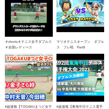
＃shorts＃テニス女子ダブルス
マリオテニスオープン ダブル
＃全国レディース
ス フレ戦 Part8
#超速報【TOGAKUまつど女子
#超速報【東海中日テニス選手