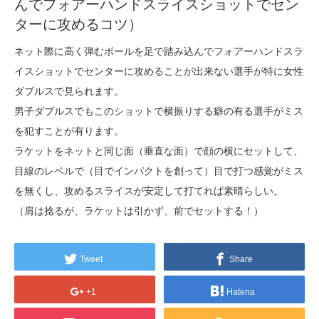
んでフォアーハンドスライスショットでセン
ターに攻めるコツ）
ネット際に高く弾むボールを足で踏み込んでフォアーハンドスラ
イスショットでセンターに攻めることが出来ない選手が特に女性
ダブルスで見られます。
男子ダブルスでもこのショットで横振りする癖の有る選手がミス
を犯すことが有ります。
ラケットをネットと同じ面（垂直な面）で顔の横にセットして、
目線のレベルで（目でインパクトを創って）目で打つ感覚がミス
を無くし、攻めるスライスが安定して打てれば素晴らしい。
（肩は捻るが、ラケットは引かず、前でセットする！）
Tweet
Share
+1
Hatena