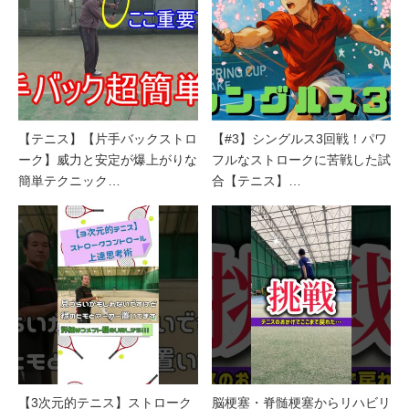
【テニス】【片手バックストロ
【#3】シングルス3回戦！パワ
ーク】威力と安定が爆上がりな
フルなストロークに苦戦した試
簡単テクニック…
合【テニス】…
【3次元的テニス】ストローク
脳梗塞・脊髄梗塞からリハビリ