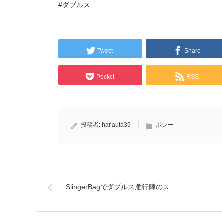
#ダブルス
Tweet
Share
Pocket
RSS
投稿者:
hanauta39
ボレー
SlingerBagでダブルス雁行陣のス…