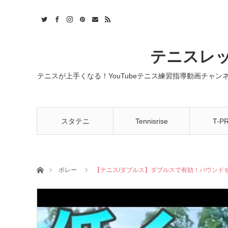
t
act
RSS
テニスレッ
テニスが上手くなる！YouTubeテニス練習指導動画チャ
スタテニ
Tennisrise
T-P
ホーム
ボレー
【テニス/ダブルス】ダブルスで有効！バウンド