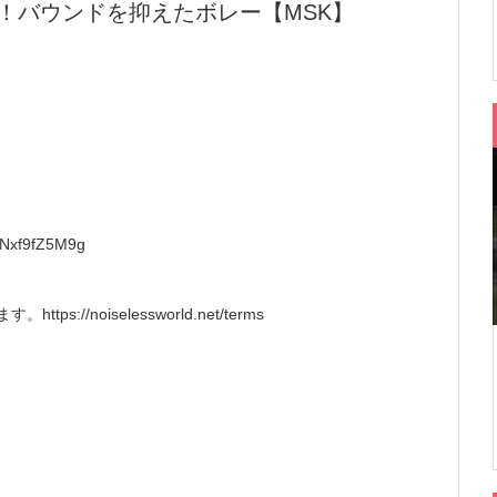
！バウンドを抑えたボレー【MSK】
VNxf9fZ5M9g
/noiselessworld.net/terms