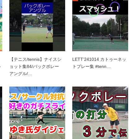
【テニス/tennis】ナイスシ
LETT’241014 カトゥーネッ
心
ョット集84/バックボレー
トプレー集 #tenn…
アングル/…