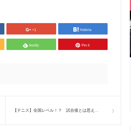
+1
Hatena
feedly
Pin it
【テニス】全国レベル！？ 試合後とは思え…