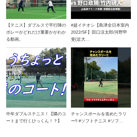
【テニス】ダブルスで平行陣の
#超イチオシ【島津全日本室内
ボレーがどれだけ重要かがわか
2022/SF】田口涼太郎/河野甲
る動画。
斐(近大…
中年ダブルステニス！【隣のコ
チャンスボールを攻めたラリ
ートまで行くひっくん！？】
ー‼︎ #ソフトテニス #ソフ…