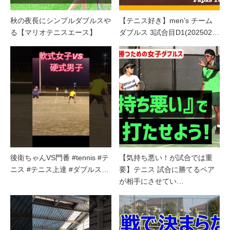
秋の夜長にシンプルダブルスや
【テニス好き】men’s チーム
る【マリオテニスエース】
ダブルス 3試合目D1(202502…
後衛ちゃんVS門番 #tennis #テ
【気持ち悪い！が試合では重
ニス #テニス上達 #ダブルス…
要】テニス 試合に勝てるペア
が相手にさせてい…