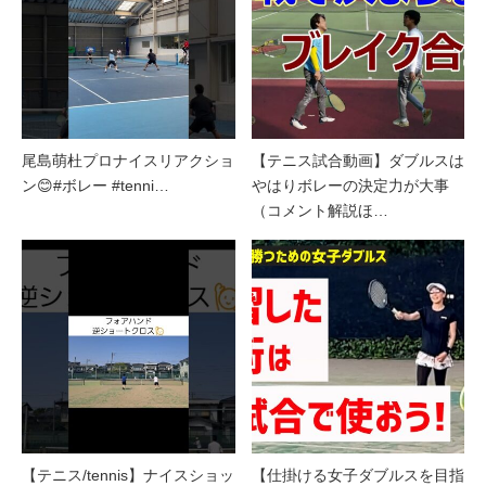
尾島萌杜プロナイスリアクショ
【テニス試合動画】ダブルスは
ン😊#ボレー #tenni…
やはりボレーの決定力が大事
（コメント解説ほ…
【テニス/tennis】ナイスショッ
【仕掛ける女子ダブルスを目指