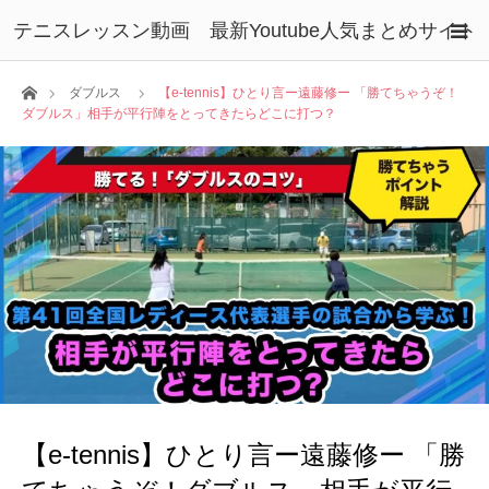
テニスレッスン動画 最新Youtube人気まとめサイト
ホーム
ダブルス
【e-tennis】ひとり言ー遠藤修ー 「勝てちゃうぞ！
ダブルス」相手が平行陣をとってきたらどこに打つ？
【e-tennis】ひとり言ー遠藤修ー 「勝