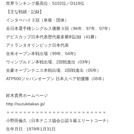
世界ランキング最高位：S102位／D119位
【主な戦績・記録】
インターハイ３冠（単複・団体）
全日本選手権シングルス優勝３回（96年、97年、07年）
デビスカップ日本代表歴代最多勝利記録（41勝）
アトランタオリンピック日本代表
全米オープン本戦出場（99年、04年)
ウィンブルドン本戦出場、2回戦進出（03年)
全豪オープンテニス本戦出場、2回戦進出（05年）
ATP500ジャパンオープン 日本人ペア初優勝（05年）
鈴木貴男ホームページ
http://suzukitakao.jp/
＝＝＝＝＝＝＝＝＝＝＝＝＝＝＝＝＝＝＝＝＝＝＝＝
小野田倫久（日本テニス協会公認Ｓ級エリートコーチ）
生年月日 : 1978年1月31日