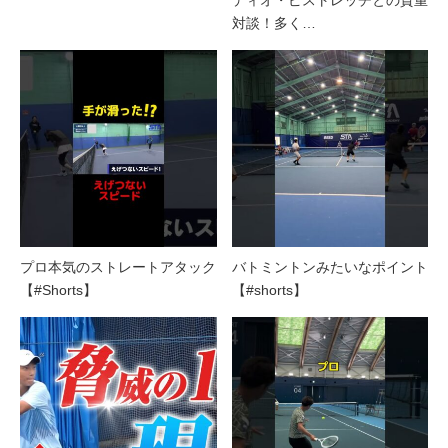
ディオ・ピストレッチとの貴重
対談！多く…
プロ本気のストレートアタック
バトミントンみたいなポイント
【#Shorts】
【#shorts】