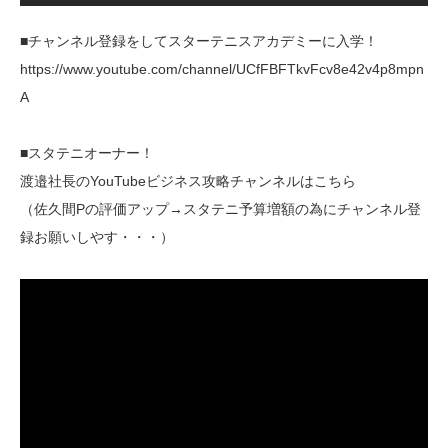
■チャンネル登録をしてスターテニスアカデミーに入学！
https://www.youtube.com/channel/UCfFBFTkvFcv8e42v4p8mpn
A
■スタテニオーナー！
渡邉社長のYouTubeビジネス攻略チャンネルはこちら
（佐久間Pの評価アップ→スタテニ予算増額の為にチャンネル登
録お願いしやす・・・）