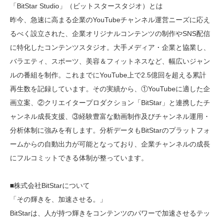
「BitStar Studio」（ビットスタースタジオ）とは
昨今、急速に高まる企業のYouTubeチャンネル運営ニーズに応え
るべく設立された、企業オリジナルコンテンツの制作やSNS配信
に特化したコンテンツスタジオ。大手メディア・企業と協業し、
バラエティ、スポーツ、美容＆フィットネスなど、幅広いジャン
ルの番組を制作。これまでにYouTube上で2.5億回を超える累計
再生数を記録しています。その実績から、①YouTubeに適した企
画立案、②クリエイタープロダクション「BitStar」と連携したチ
ャンネル成長支援、③経験豊富な動画制作及びチャンネル運用・
分析体制に強みを有します。分析データもBitStarのプラットフォ
ームからの自動出力が可能となっており、企業チャンネルの成長
にフルコミットできる体制が整っています。
■株式会社BitStarについて
「その輝きを、加速させる。」
BitStarは、人が持つ輝きをコンテンツのパワーで加速させるテッ