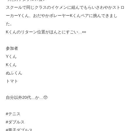
スクールで同じクラスのイケメンに組んでもらいさわやかストロ
ーカーYくん、おだやかボレーヤーKくんペアに挑んできまし
た。
Kくんのリターン位置がほんとにすごい…👀
参加者
Yくん
Kくん
ぬふくん
トマト
自分以外20代…か…🥺
#テニス
#ダブルス
#男子ダブルス