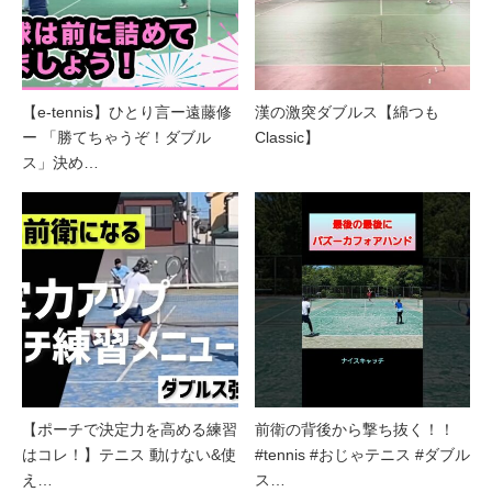
【e-tennis】ひとり言ー遠藤修
漢の激突ダブルス【綿つも
ー 「勝てちゃうぞ！ダブル
Classic】
ス」決め…
【ポーチで決定力を高める練習
前衛の背後から撃ち抜く！！
はコレ！】テニス 動けない&使
#tennis #おじゃテニス #ダブル
え…
ス…