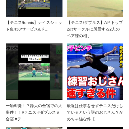
【テニス/tennis】ナイスショッ
【テニス/ダブルス】A区トップ
ト集438/サービス&ド…
2のサークルに所属する2人の
ペア練の相手…
一触即発！？静大の合宿での大
最近は仕事をせずテニスだけし
事件！！#テニス #ダブルス #
ているという謎のおじさん？が
合宿 #テ…
めちゃ強な件【…