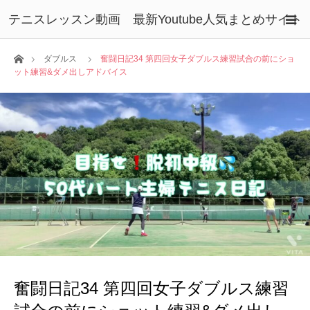
テニスレッスン動画 最新Youtube人気まとめサイト
ホーム
ダブルス
奮闘日記34 第四回女子ダブルス練習試合の前にショ
ット練習&ダメ出しアドバイス
奮闘日記34 第四回女子ダブルス練習