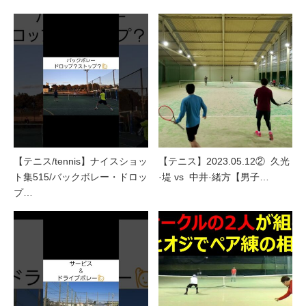
【テニス/tennis】ナイスショッ
【テニス】2023.05.12② 久光
ト集515/バックボレー・ドロッ
·堤 vs 中井·緒方【男子…
プ…