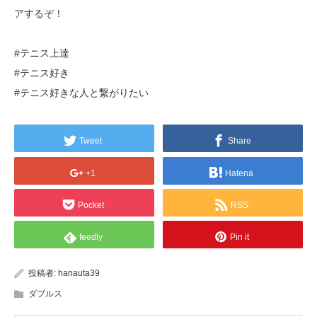
アするぞ！
#テニス上達
#テニス好き
#テニス好きな人と繋がりたい
Tweet
Share
+1
Hatena
Pocket
RSS
feedly
Pin it
投稿者:
hanauta39
ダブルス