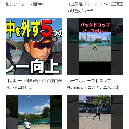
🗒️ソフトテニス🗒&#x…
［上手過ぎッ］インハイ三冠王
の鉄壁ボレー!!
【ボレー上達動画】外す理由が
ハーフボレーでドロップ
分かる11分‼️…
#tennis #テニス #テニス上達