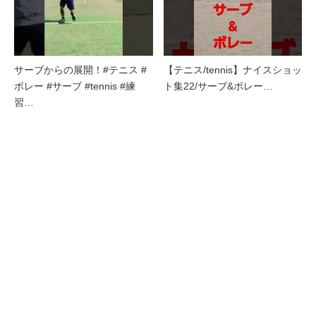
サーブからの展開！#テニス #
【テニス/tennis】ナイスショッ
ボレー #サーブ #tennis #練
ト集22/サーブ&ボレー…
習…