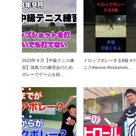
2023年９月【中級テニス練
ドロップボレーするB級 #
習】強風での練習会のため
ニス#tennis #trickshots…
ボレーでゲームを組…