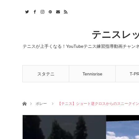
t
act
RSS
テニスレッ
テニスが上手くなる！YouTubeテニス練習指導動画チャ
スタテニ
Tennisrise
T-P
ホーム
ボレー
【テニス】ショート逆クロスからのスニークインボレ