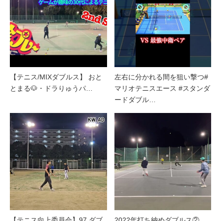
【テニス/MIXダブルス】 おと
左右に分かれる間を狙い撃つ#
とまる🐶・ドラりゅうパ…
マリオテニスエース #スタンダ
ードダブル…
【テニス向上委員会】97 ダブ
2022年打ち納めダブルス②