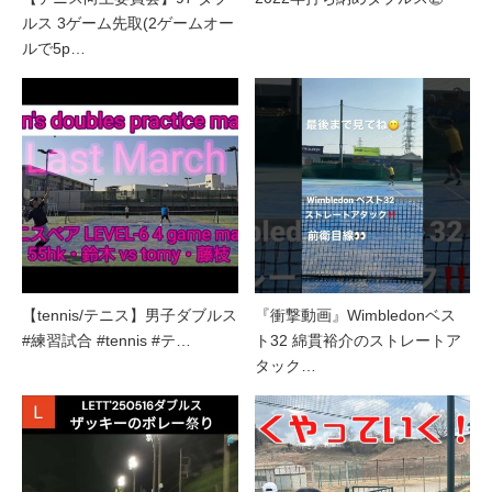
ルス 3ゲーム先取(2ゲームオー
ルで5p…
【tennis/テニス】男子ダブルス
『衝撃動画』Wimbledonベス
#練習試合 #tennis #テ…
ト32 綿貫裕介のストレートア
タック…