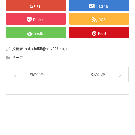
+1
Hatena
Pocket
RSS
feedly
Pin it
投稿者:
nakadai55@catv296.ne.jp
サーブ
前の記事
次の記事