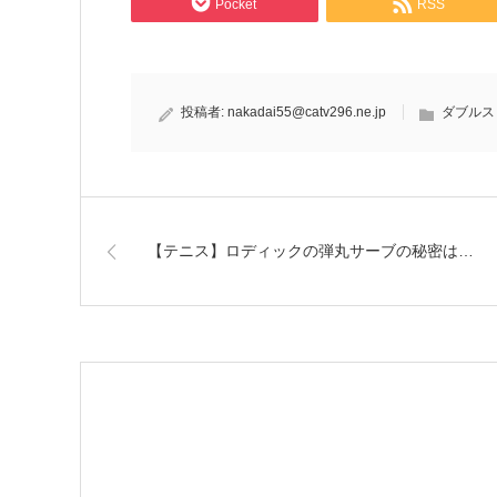
Pocket
RSS
投稿者:
nakadai55@catv296.ne.jp
ダブルス
【テニス】ロディックの弾丸サーブの秘密は…