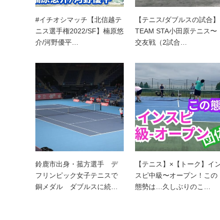
#イチオシマッチ【北信越テ
【テニス/ダブルスの試合】
ニス選手権2022/SF】楠原悠
TEAM STA小田原テニス〜
介/河野優平…
交友戦（2試合…
鈴鹿市出身・菰方選手 デ
【テニス】×【トーク】イ
フリンピック女子テニスで
スピ中級〜オープン！この
銅メダル ダブルスに続…
態勢は…久しぶりのこ…