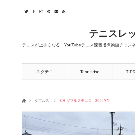
t
act
RSS
テニスレッ
テニスが上手くなる！YouTubeテニス練習指導動画チャ
スタテニ
Tennisrise
T-P
ホーム
ダブルス
B.R ダブルステニス 2022/8/6