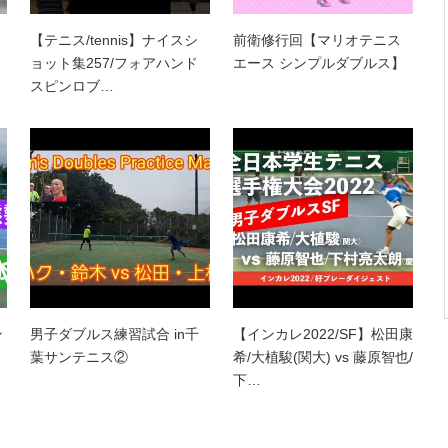
【テニス/tennis】ナイスシ
前衛修行回【マリオテニス
ョット集257/フォアハンド
エース シンプルダブルス】
スピンロブ…
ン
男子ダブルス練習試合 in千
【インカレ2022/SF】松田康
葉サンテニス②
希/大植駿(関大) vs 藤原智也/
下…