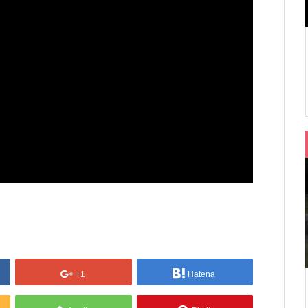
+1
Hatena