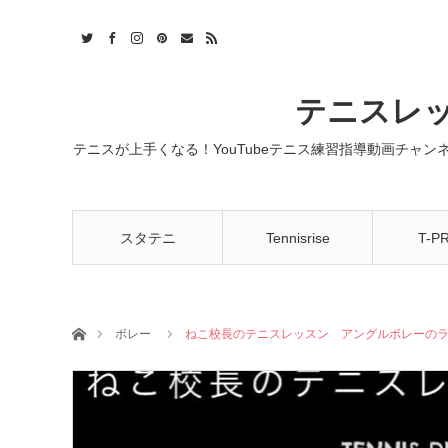
t
act
RSS
テニスレッ
テニスが上手くなる！YouTubeテニス練習指導動画チャ
スタテニ
Tennisrise
T-P
ホーム
ボレー
ねこ校長のテニスレッスン アングルボレーの