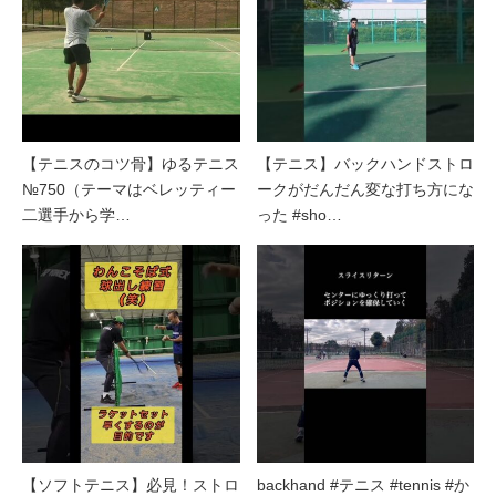
【テニスのコツ骨】ゆるテニス
【テニス】バックハンドストロ
№750（テーマはベレッティー
ークがだんだん変な打ち方にな
二選手から学…
った #sho…
【ソフトテニス】必見！ストロ
backhand #テニス #tennis #か