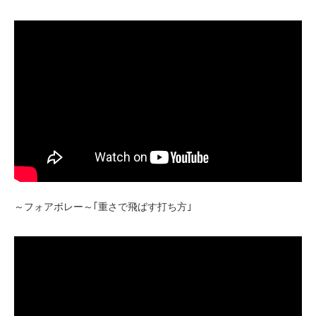
～フォアボレー～｢重さで飛ばす打ち方｣