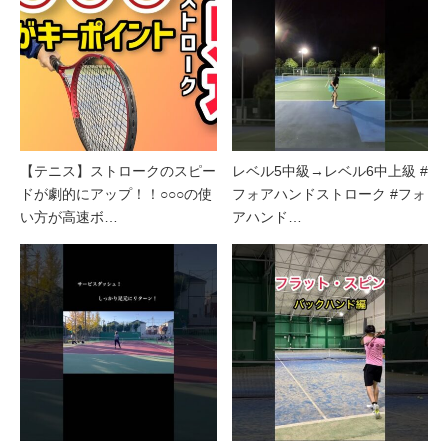
【テニス】ストロークのスピー
レベル5中級→レベル6中上級 #
ドが劇的にアップ！！○○○の使
フォアハンドストローク #フォ
い方が高速ボ…
アハンド…