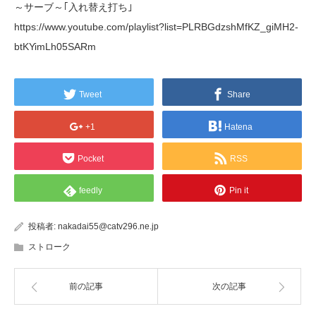
～サーブ～｢入れ替え打ち｣
https://www.youtube.com/playlist?list=PLRBGdzshMfKZ_giMH2-
btKYimLh05SARm
Tweet
Share
+1
Hatena
Pocket
RSS
feedly
Pin it
投稿者:
nakadai55@catv296.ne.jp
ストローク
前の記事
次の記事