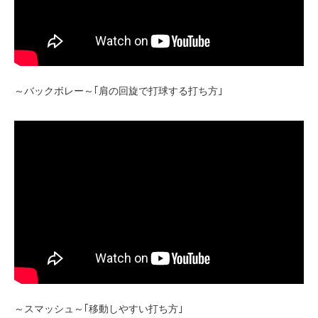
～バックボレー～｢肩の回旋で打球する打ち方｣
～スマッシュ～｢移動しやすい打ち方｣