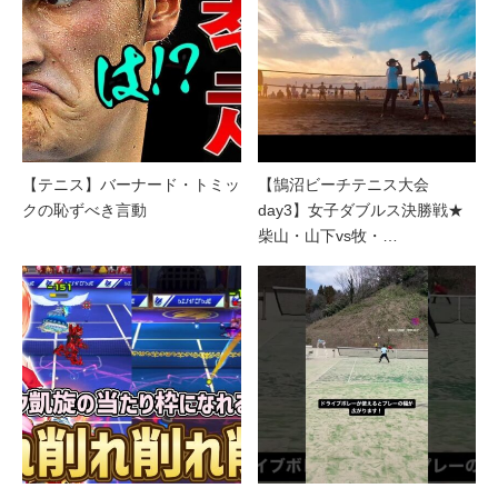
【テニス】バーナード・トミッ
【鵠沼ビーチテニス大会
クの恥ずべき言動
day3】女子ダブルス決勝戦★
柴山・山下vs牧・…