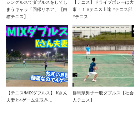
シングルスでダブルスをしてし
【テニス】ドライブボレーは大
まうキャラ「回帰リネア」【白
事！！ #テニス上達 #テニス部
猫テニス】
#テニス…
【テニス/MIXダブルス】 Kさん
群馬県男子一般ダブルス【社会
夫妻と4ゲーム先取🎾…
人テニス】