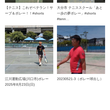
【テニス】これぞベテラン！サ
大分市 テニススクール「あと
ーブ＆ボレー！！#shorts
一歩の夢ボレー」#shorts
#tenn…
江川運動広場(川口市)ボレー
20230521-3（ボレー球出し）
2025年8月23日(日)