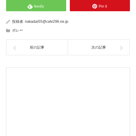
feedly
Pin it
投稿者:
nakadai55@catv296.ne.jp
ボレー
前の記事
次の記事