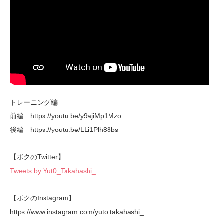
トレーニング編
前編 https://youtu.be/y9ajiMp1Mzo
後編 https://youtu.be/LLi1Plh88bs
【ボクのTwitter】
Tweets by Yut0_Takahashi_
【ボクのInstagram】
https://www.instagram.com/yuto.takahashi_