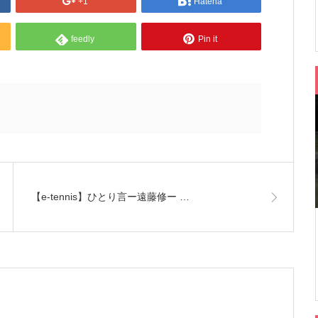
+1
Hatena
feedly
Pin it
【e-tennis】ひとり言ー遠藤修ー …