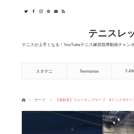
t
act
RSS
テニスレッ
テニスが上手くなる！YouTubeテニス練習指導動画チャ
スタテニ
Tennisrise
T-P
ホーム
サーブ
【連動系】ウォーキングサーブ #テニス #サーブ #