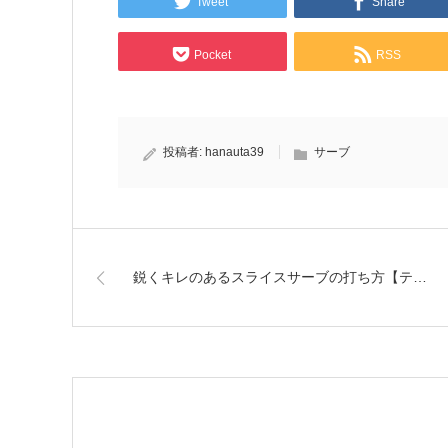
Tweet
Share
Pocket
RSS
投稿者:
hanauta39
サーブ
鋭くキレのあるスライスサーブの打ち方【テ…