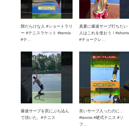
隙だらけな人 #ショートラリ
真夏に爆速サーブ打ちたい
ー #テニスラケット #tennis
人はこれを使おう！#shorts
#テ…
#チョークレ…
爆速サーブを尻にぶち込ん
良いサーブ入ったのに…
で頂いた。#テニス
#tennis #硬式テニス #ソ
フ…