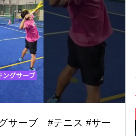
グサーブ #テニス #サー