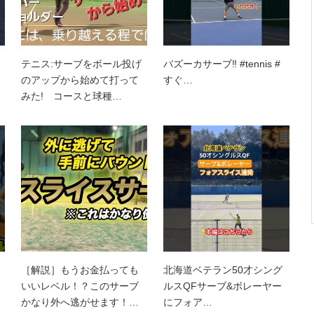
テニス:サーブをボール投げ
バズーカサーブ‼️ #tennis #
のアップから始めて打って
すぐ…
みた! コースと球種…
［解説］もうお金払っても
北海道ベテラン50才シング
いいレベル！？このサーブ
ルスQFサーブ&ボレーヤー
かなり外へ逃がせます！…
にフォア…