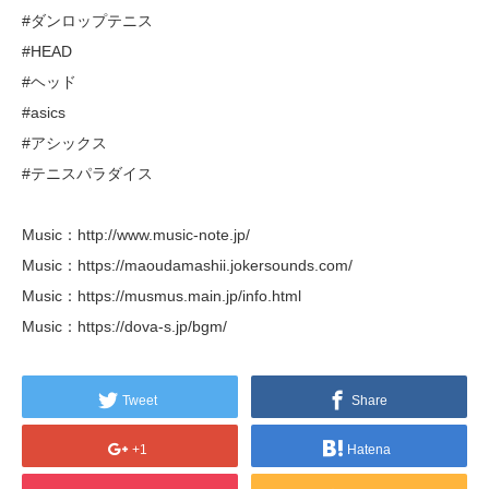
#ダンロップテニス
#HEAD
#ヘッド
#asics
#アシックス
#テニスパラダイス
Music：http://www.music-note.jp/
Music：https://maoudamashii.jokersounds.com/
Music：https://musmus.main.jp/info.html
Music：https://dova-s.jp/bgm/
Tweet
Share
+1
Hatena