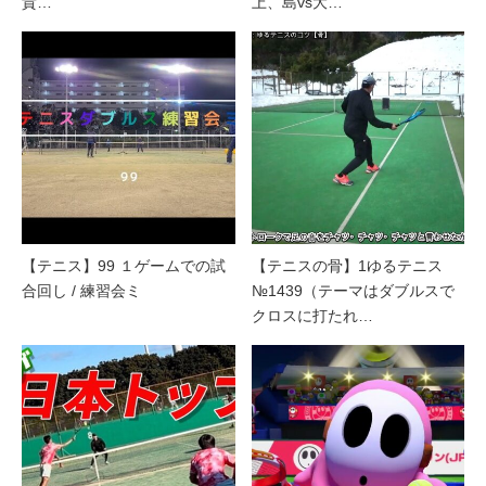
貴…
上、島vs大…
【テニス】99 １ゲームでの試
【テニスの骨】1ゆるテニス
合回し / 練習会ミ
№1439（テーマはダブルスで
クロスに打たれ…