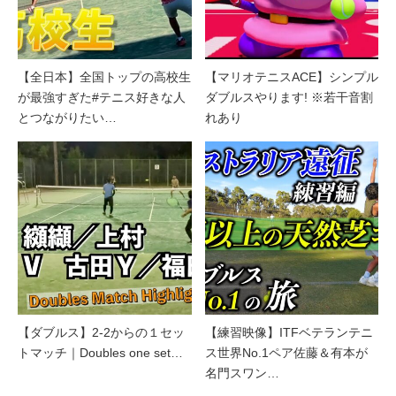
【全日本】全国トップの高校生
【マリオテニスACE】シンプル
が最強すぎた#テニス好きな人
ダブルスやります! ※若干音割
とつながりたい…
れあり
【ダブルス】2-2からの１セッ
【練習映像】ITFベテランテニ
トマッチ｜Doubles one set…
ス世界No.1ペア佐藤＆有本が
名門スワン…