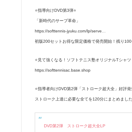
⭐️指導向けDVD第3弾⭐️
「新時代のサーブ革命」
https://softtennis-jyuku.com/lp/serve…
初版200セットお得な限定価格で発売開始！残り10
⭐️見て強くなる！ソフトテニス塾オリジナルTシャツ
https://softtennisac.base.shop
⭐️指導者向けDVD第2弾「ストローク超大全」好評発
ストローク上達に必要な全てを120分にまとめまし
DVD第2弾 ストローク超大全LP