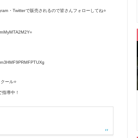
ram・Twitterで販売されるので皆さんフォローしてね⭐️
id=YmMyMTA2M2Y=
-QbGfm3HMF9PRMFPTUXg
クール⭐️
スで指導中！