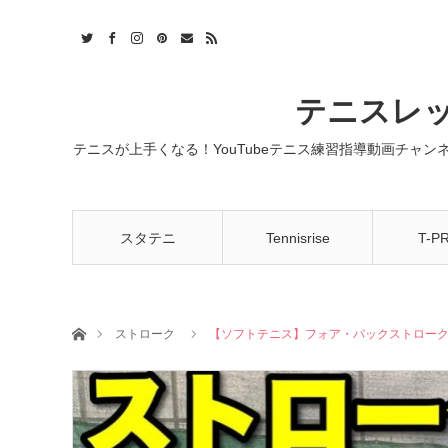
t
act
RSS
テニスレッ
テニスが上手くなる！YouTubeテニス練習指導動画チャ
スタテニ
Tennisrise
T-P
ホーム
ストローク
【ソフトテニス】フォア・バックストローク強