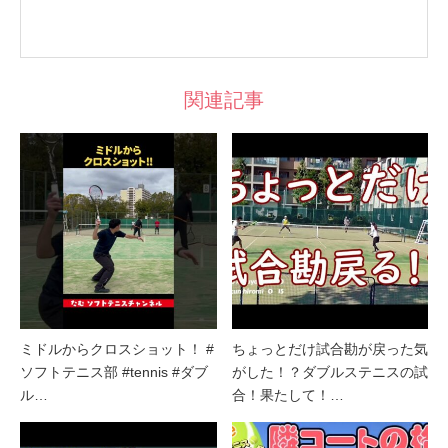
関連記事
ミドルからクロスショット！ #
ちょっとだけ試合勘が戻った気
ソフトテニス部 #tennis #ダブ
がした！？ダブルステニスの試
ル…
合！果たして！…