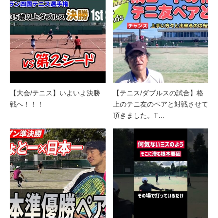
【大会/テニス】いよいよ決勝
【テニス/ダブルスの試合】格
戦へ！！！
上のテニ友のペアと対戦させて
頂きました。T…