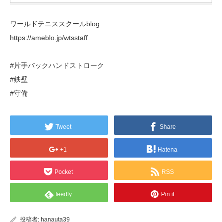
ワールドテニススクールblog
https://ameblo.jp/wtsstaff
#片手バックハンドストローク
#鉄壁
#守備
Tweet
Share
+1
Hatena
Pocket
RSS
feedly
Pin it
投稿者:
hanauta39