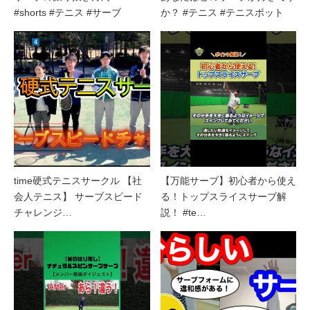
#shorts #テニス #サーブ
か？ #テニス #テニスポット
time硬式テニスサークル 【社
【万能サーブ】初心者から使え
会人テニス】 サーブスピード
る！トップスライスサーブ解
チャレンジ…
説！ #te…