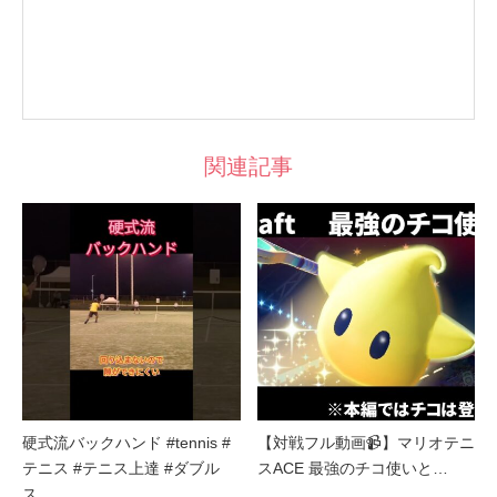
関連記事
硬式流バックハンド #tennis #
【対戦フル動画📹】マリオテニ
テニス #テニス上達 #ダブル
スACE 最強のチコ使いと…
ス…