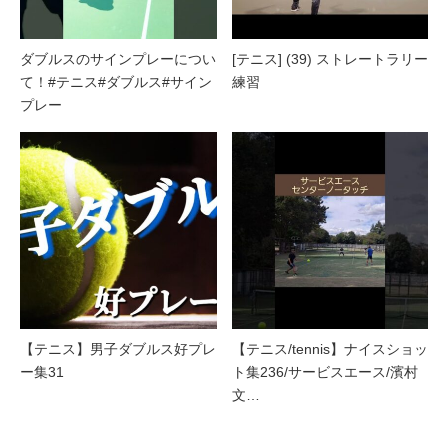
ダブルスのサインプレーについ
[テニス] (39) ストレートラリー
て！#テニス#ダブルス#サイン
練習
プレー
【テニス】男子ダブルス好プレ
【テニス/tennis】ナイスショッ
ー集31
ト集236/サービスエース/濱村
文…