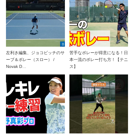
左利き編集、ジョコビッチのサ
苦手なボレーが得意になる！日
ーブ＆ボレー（スロー） /
本一流のボレー打ち方！【テニ
Novak D…
ス】