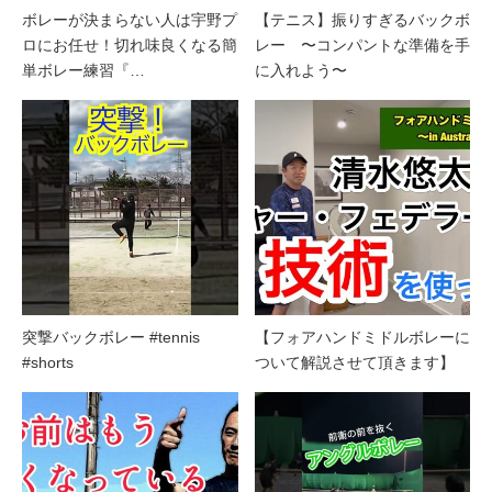
ボレーが決まらない人は宇野プ
【テニス】振りすぎるバックボ
ロにお任せ！切れ味良くなる簡
レー 〜コンパントな準備を手
単ボレー練習『…
に入れよう〜
突撃バックボレー #tennis
【フォアハンドミドルボレーに
#shorts
ついて解説させて頂きます】