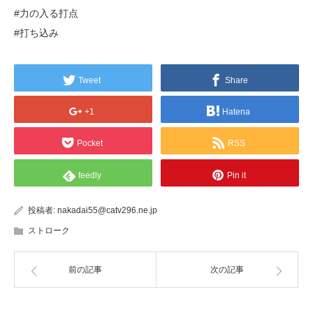
#力の入る打点
#打ち込み
Tweet
Share
+1
Hatena
Pocket
RSS
feedly
Pin it
投稿者:
nakadai55@catv296.ne.jp
ストローク
前の記事
次の記事